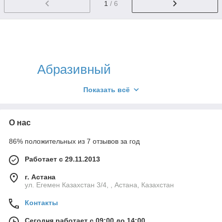
1
/ 6
Абразивный
инструмент, сверла,
Показать всё
буры от «Largo»
О нас
Торговая компания «Largo» предоставляет
86% положительных из 7 отзывов за год
возможность быстро и выгодно
приобрести строительные товары и
Работает с 29.11.2013
оборудование. У нас большой выбор
г. Астана
ул. Егемен Казахстан 3/4, , Астана, Казахстан
инструментов для сверления и бурения,
Контакты
обрезных и шлифовальных дисков,
Сегодня работает с 09:00 до 14:00