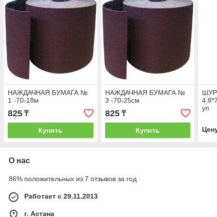
НАЖДАЧНАЯ БУМАГА №
НАЖДАЧНАЯ БУМАГА №
ШУР
1 -70-18м
3 -70-25см
4,8*
уп
825
825
₸
₸
Цен
Купить
Купить
О нас
86% положительных из 7 отзывов за год
Работает с 29.11.2013
г. Астана