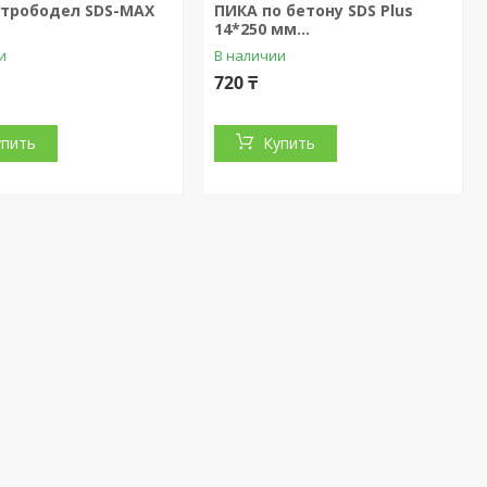
трободел SDS-MAX
ПИКА по бетону SDS Plus
.
14*250 мм...
и
В наличии
720 ₸
упить
Купить