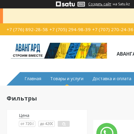
Создать сайт
на Satu.kz
+7 (776) 892-28-58
+7 (705) 294-98-39
+7 (707) 270-24-36
АВАНГ
Главная
Товары и услуги
Доставка и оплата
Фильтры
Цена