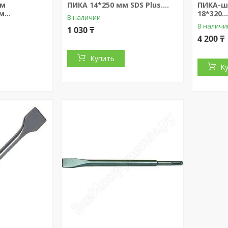
ым
ПИКА 14*250 мм SDS Plus....
ПИКА-ш
...
18*320..
В наличии
В наличи
1 030 ₸
4 200 ₸
Купить
К