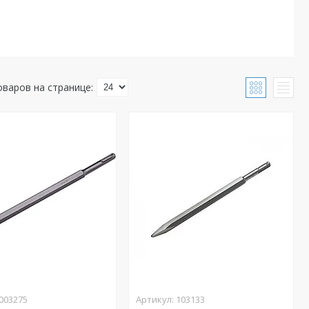
003275
103133