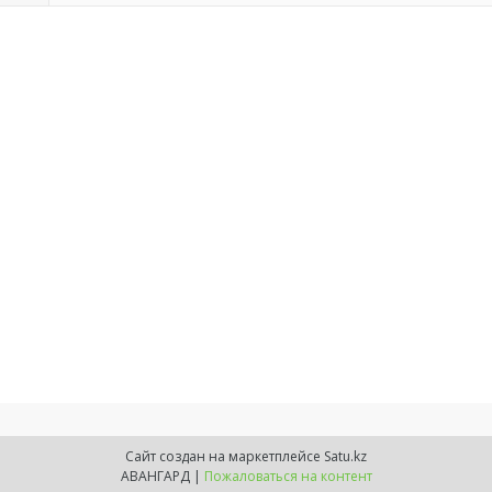
Сайт создан на маркетплейсе
Satu.kz
АВАНГАРД |
Пожаловаться на контент