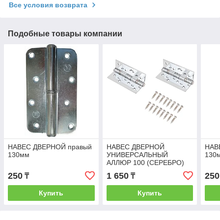
Все условия возврата
Подобные товары компании
НАВЕС ДВЕРНОЙ правый
НАВЕС ДВЕРНОЙ
НАВ
130мм
УНИВЕРСАЛЬНЫЙ
130
АЛЛЮР 100 (СЕРЕБРО)
250
1 650
250
₸
₸
Купить
Купить