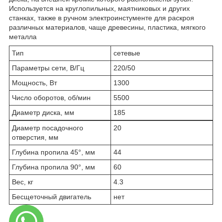
Используется на круглопильных, маятниковых и других
станках, также в ручном электроинстументе для раскроя
различных материалов, чаще древесины, пластика, мягкого
металла
Тип
сетевые
Параметры сети, В/Гц
220/50
Мощность, Вт
1300
Число оборотов, об/мин
5500
Диаметр диска, мм
185
Диаметр посадочного
20
отверстия, мм
Глубина пропила 45°, мм
44
Глубина пропила 90°, мм
60
Вес, кг
4.3
Бесщеточный двигатель
нет