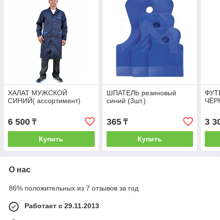
ХАЛАТ МУЖСКОЙ
ШПАТЕЛЬ резиновый
ФУТ
СИНИЙ( ассортимент)
синий (3шт.)
ЧЁР
6 500
365
3 3
₸
₸
Купить
Купить
О нас
86% положительных из 7 отзывов за год
Работает с 29.11.2013