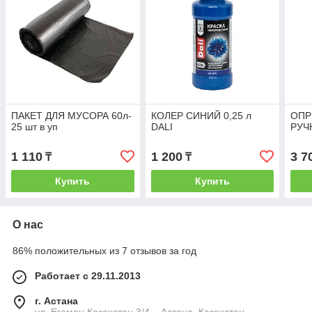
ПАКЕТ ДЛЯ МУСОРА 60л-
КОЛЕР СИНИЙ 0,25 л
ОПР
25 шт в уп
DALI
РУЧ
1 110
1 200
3 7
₸
₸
Купить
Купить
О нас
86% положительных из 7 отзывов за год
Работает с 29.11.2013
г. Астана