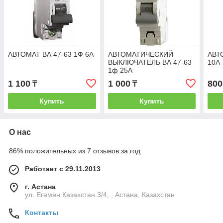
АВТОМАТ ВА 47-63 1Ф 6А
АВТОМАТИЧЕСКИЙ
АВТ
ВЫКЛЮЧАТЕЛЬ ВА 47-63
10А
1ф 25А
1 100
1 000
800
₸
₸
Купить
Купить
О нас
86% положительных из 7 отзывов за год
Работает с 29.11.2013
г. Астана
ул. Егемен Казахстан 3/4, , Астана, Казахстан
Контакты