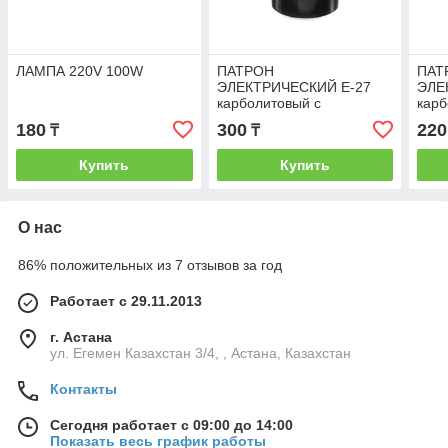
ЛАМПА 220V 100W
ПАТРОН
ПАТ
ЭЛЕКТРИЧЕСКИЙ Е-27
ЭЛЕ
карболитовый с
кар
керамикой
180
300
220
₸
₸
Купить
Купить
О нас
86% положительных из 7 отзывов за год
Работает с 29.11.2013
г. Астана
ул. Егемен Казахстан 3/4, , Астана, Казахстан
Контакты
Сегодня работает с 09:00 до 14:00
Показать весь график работы