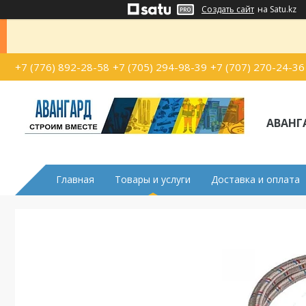
Создать сайт
на Satu.kz
+7 (776) 892-28-58
+7 (705) 294-98-39
+7 (707) 270-24-36
АВАНГ
Главная
Товары и услуги
Доставка и оплата