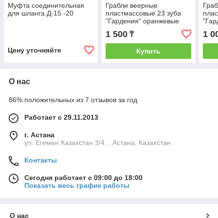
Муфта соединительная
Грабли веерные
Граб
для шланга Д-15 -20
пластмассовые 23 зуба
плас
"Гардения" оранжевые
"Гар
1 500
1 0
₸
Цену уточняйте
Купить
О нас
86% положительных из 7 отзывов за год
Работает с 29.11.2013
г. Астана
ул. Егемен Казахстан 3/4, , Астана, Казахстан
Контакты
Сегодня работает с 09:00 до 18:00
Показать весь график работы
О нас