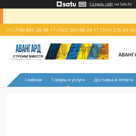
Создать сайт
на Satu.kz
+7 (776) 892-28-58
+7 (705) 294-98-39
+7 (707) 270-24-36
АВАНГ
Главная
Товары и услуги
Доставка и оплата