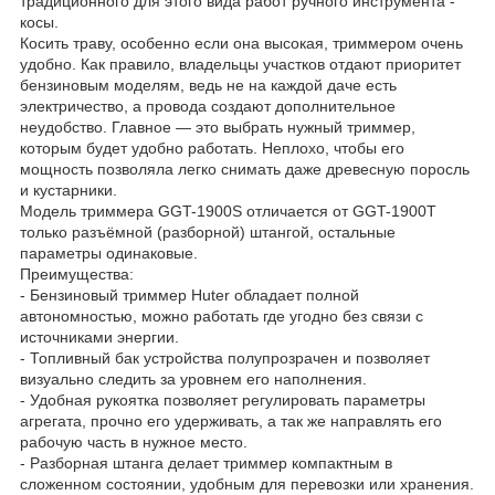
традиционного для этого вида работ ручного инструмента -
косы.
Косить траву, особенно если она высокая, триммером очень
удобно. Как правило, владельцы участков отдают приоритет
бензиновым моделям, ведь не на каждой даче есть
электричество, а провода создают дополнительное
неудобство. Главное — это выбрать нужный триммер,
которым будет удобно работать. Неплохо, чтобы его
мощность позволяла легко снимать даже древесную поросль
и кустарники.
Модель триммера GGT-1900S отличается от GGT-1900T
только разъёмной (разборной) штангой, остальные
параметры одинаковые.
Преимущества:
- Бензиновый триммер Huter обладает полной
автономностью, можно работать где угодно без связи с
источниками энергии.
- Топливный бак устройства полупрозрачен и позволяет
визуально следить за уровнем его наполнения.
- Удобная рукоятка позволяет регулировать параметры
агрегата, прочно его удерживать, а так же направлять его
рабочую часть в нужное место.
- Разборная штанга делает триммер компактным в
сложенном состоянии, удобным для перевозки или хранения.