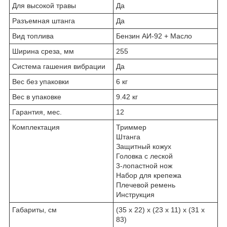
Для высокой травы
Да
Разъемная штанга
Да
Вид топлива
Бензин АИ-92 + Масло
Ширина среза, мм
255
Система гашения вибрации
Да
Вес без упаковки
6 кг
Вес в упаковке
9.42 кг
Гарантия, мес.
12
Комплектация
Триммер
Штанга
Защитный кожух
Головка с леской
3-лопастной нож
Набор для крепежа
Плечевой ремень
Инструкция
Габариты, см
(35 х 22) х (23 х 11) х (31 х
83)