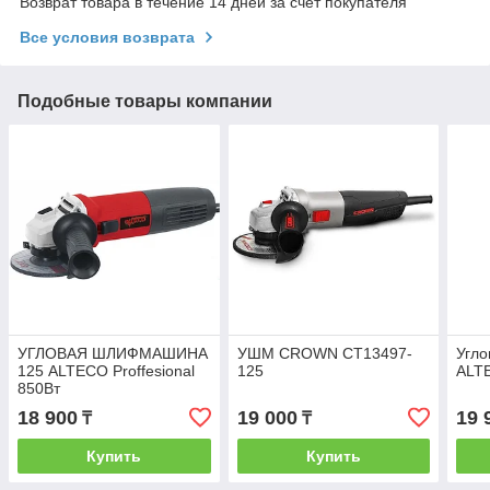
Возврат товара в течение 14 дней за счет покупателя
Все условия возврата
Подобные товары компании
УГЛОВАЯ ШЛИФМАШИНА
УШМ CROWN CT13497-
Угл
125 ALTECO Proffesional
125
ALT
850Вт
18 900
19 000
19 
₸
₸
Купить
Купить