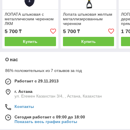
ЛОПАТА штыковая с
Лопата штыковая желтым
ЛОП
металлическим черенком
металлизированным
дер
ЛКМ
черенком
пря
5 700
5 700
1 7
₸
₸
Купить
Купить
О нас
86% положительных из 7 отзывов за год
Работает с 29.11.2013
г. Астана
ул. Егемен Казахстан 3/4, , Астана, Казахстан
Контакты
Сегодня работает с 09:00 до 18:00
Показать весь график работы