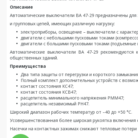
Описание
Автоматические выключатели ВА 47-29 предназначены для
и групповых цепей, имеющих различную нагрузку:
электроприборы, освещение – выключатели с характер
двигатели с небольшими пусковыми токами (компрессо
двигатели с большими пусковыми токами (подъемные м
Автоматические выключатели ВА 47-29 рекомендуются к
общественных зданий.
Преимущества
Два типа защиты от перегрузки и короткого замыкания
Полный комплект дополнительных устройств с возмо
контакт состояния КС47;
контакт состояния КСВ47;
расцепитель минимального напряжения РММ47;
расцепитель независимый РН47.
Широкий диапазон рабочих температур от –40 до +50 °С.
Усовершенствованная более широкая рукоятка включения 
Насечки на контактных зажимах снижают тепловые потери 