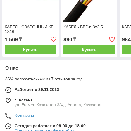
КАБЕЛЬ СВАРОЧНЫЙ КГ
КАБЕЛЬ ВВГ-п 3х2,5
КАБЕ
1Х16
1 569
890
984
₸
₸
Купить
Купить
О нас
86% положительных из 7 отзывов за год
Работает с 29.11.2013
г. Астана
ул. Егемен Казахстан 3/4, , Астана, Казахстан
Контакты
Сегодня работает с 09:00 до 18:00
Показать весь график работы