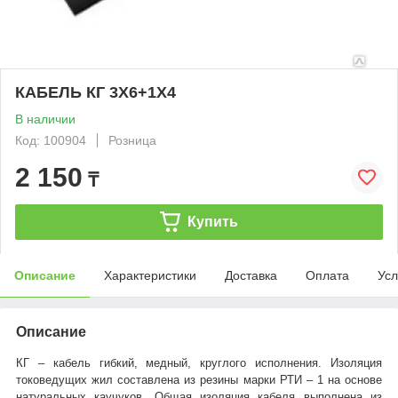
КАБЕЛЬ КГ 3Х6+1Х4
В наличии
Код: 100904
Розница
2 150
₸
Купить
Описание
Характеристики
Доставка
Оплата
Усл
Описание
КГ – кабель гибкий, медный, круглого исполнения. Изоляция
токоведущих жил составлена из резины марки РТИ – 1 на основе
натуральных каучуков. Общая изоляция кабеля выполнена из