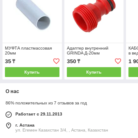
МУФТА пластмассовая
Адаптер внутренний
КАБО
20мм
GRINDA Д-20мм
в ве
35
350
1 9
₸
₸
Купить
Купить
О нас
86% положительных из 7 отзывов за год
Работает с 29.11.2013
г. Астана
ул. Егемен Казахстан 3/4, , Астана, Казахстан