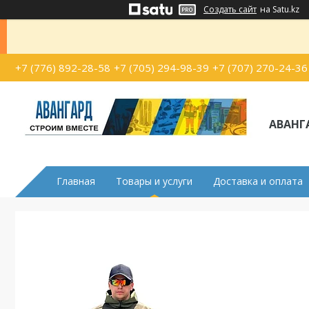
Создать сайт
на Satu.kz
+7 (776) 892-28-58
+7 (705) 294-98-39
+7 (707) 270-24-36
АВАНГ
Главная
Товары и услуги
Доставка и оплата