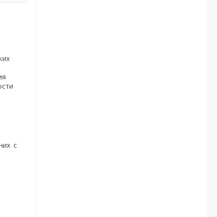
ких
ия
ости
них с