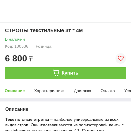
СТРОПЫ текстильные 3т * 4м
В наличии
Код: 100536
Розница
6 800
₸
Купить
Описание
Характеристики
Доставка
Оплата
Усл
Описание
Текстильные стропы
– наиболее универсальные из всех
видов строп. Они изготавливаются из полиэстеровой ленты с
коэффициентом запаса прочности 7:1.
Стропы из