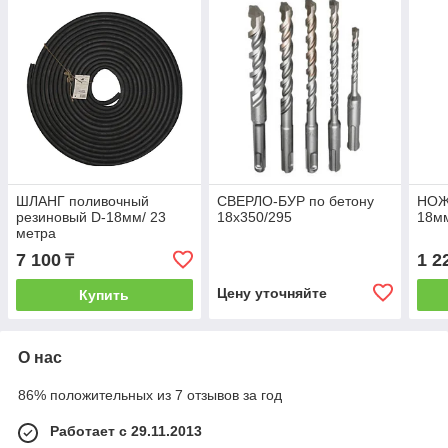
ШЛАНГ поливочный
СВЕРЛО-БУР по бетону
НОЖ
резиновый D-18мм/ 23
18х350/295
18м
метра
7 100
1 2
₸
Цену уточняйте
Купить
О нас
86% положительных из 7 отзывов за год
Работает с 29.11.2013