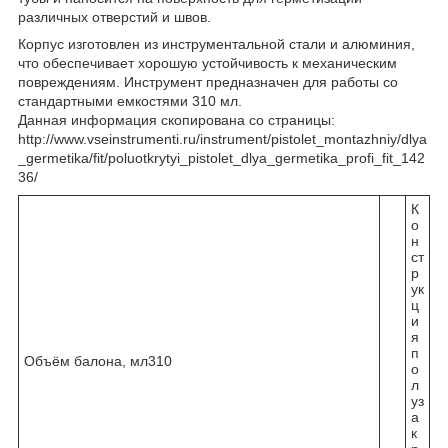
различных отверстий и швов.
Корпус изготовлен из инструментальной стали и алюминия,
что обеспечивает хорошую устойчивость к механическим
повреждениям. Инструмент предназначен для работы со
стандартными емкостями 310 мл.
Данная информация скопирована со страницы:
http://www.vseinstrumenti.ru/instrument/pistolet_montazhniy/dlya
_germetika/fit/poluotkrytyi_pistolet_dlya_germetika_profi_fit_142
36/
К
о
н
ст
р
ук
ц
и
я
п
Объём балона, мл
310
о
л
уз
а
к