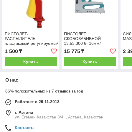
ПИСТОЛЕТ-
ПИСТОЛЕТ
СИЛ
РАСПЫЛИТЕЛЬ
СКОБОЗАБИВНОЙ
MAS
пластиковый,регулируемый
13,53,300 6- 16мм/
GROSS метал
1 500
15 775
2 3
₸
₸
Купить
Купить
О нас
86% положительных из 7 отзывов за год
Работает с 29.11.2013
г. Астана
ул. Егемен Казахстан 3/4, , Астана, Казахстан
Контакты