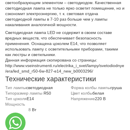
светообразующим элементом – светодиодом. Качественная
светодиодная лампа не только ярко осветит помещение, но и
сэкономит электроэнергию, т. к. световая отдача
светодиодной лампы в 7-10 раз больше чем у лампы
накаливания аналогичной мощности.
Светодиодная лампа LED н
е
содержит в своем составе
вредных веществ, что обеспечивает безопасность
применения. Оснащена цоколем Е14, что позволяет
использовать лампу с осветительными приборами, такими
как люстры и светильники.
Данная информация скопирована со страницы:
http://www.vseinstrumenti.ru/electrika_i_svet/lampy/svetodiodnye
/era/led_smd_r50-6w-827-e14_new_b0003296/
Технические характеристики
Тип лампы
светодиодная
Форма колбы лампы
груша
Типоразмер лампы
R50
Цвет колбы
белая
Тип цоколя
Е14
Напряжение
220 В
Мощность
8
Вт