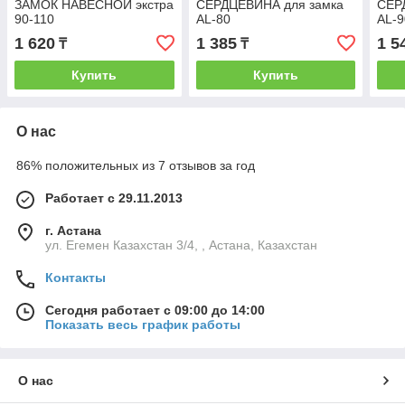
ЗАМОК НАВЕСНОЙ экстра
СЕРДЦЕВИНА для замка
СЕР
90-110
AL-80
AL-9
1 620
1 385
1 5
₸
₸
Купить
Купить
О нас
86% положительных из 7 отзывов за год
Работает с 29.11.2013
г. Астана
ул. Егемен Казахстан 3/4, , Астана, Казахстан
Контакты
Сегодня работает с 09:00 до 14:00
Показать весь график работы
О нас