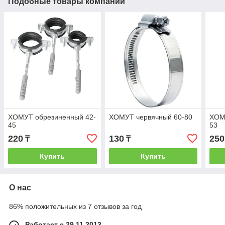
Подобные товары компании
ХОМУТ обрезиненный 42-
ХОМУТ червячный 60-80
ХОМ
45
53
220
130
250
₸
₸
Купить
Купить
О нас
86% положительных из 7 отзывов за год
Работает с 29.11.2013