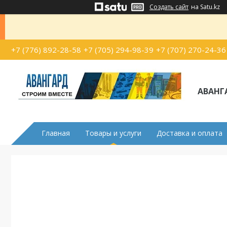
Создать сайт
на Satu.kz
+7 (776) 892-28-58
+7 (705) 294-98-39
+7 (707) 270-24-36
АВАНГ
Главная
Товары и услуги
Доставка и оплата