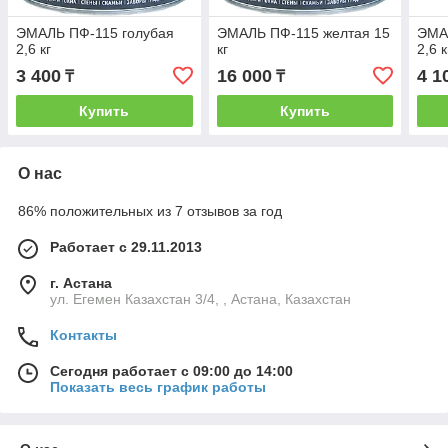
ЭМАЛЬ ПФ-115 голубая
ЭМАЛЬ ПФ-115 желтая 15
ЭМА
2,6 кг
кг
2,6 к
3 400
16 000
4 1
₸
₸
Купить
Купить
О нас
86% положительных из 7 отзывов за год
Работает с 29.11.2013
г. Астана
ул. Егемен Казахстан 3/4, , Астана, Казахстан
Контакты
Сегодня работает с 09:00 до 14:00
Показать весь график работы