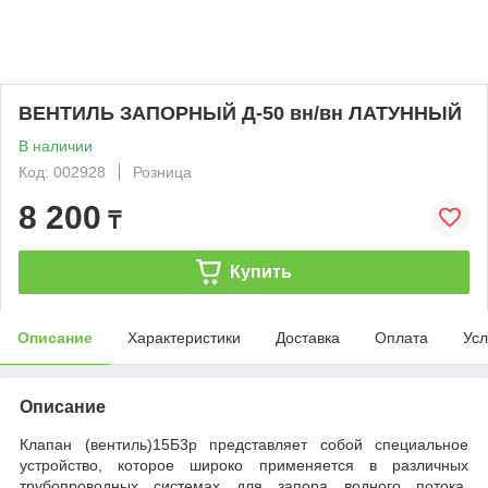
ВЕНТИЛЬ ЗАПОРНЫЙ Д-50 вн/вн ЛАТУННЫЙ
В наличии
Код: 002928
Розница
8 200
₸
Купить
Описание
Характеристики
Доставка
Оплата
Усл
Описание
Клапан (вентиль)15Б3р представляет собой специальное
устройство, которое широко применяется в различных
трубопроводных системах для запора водного потока.