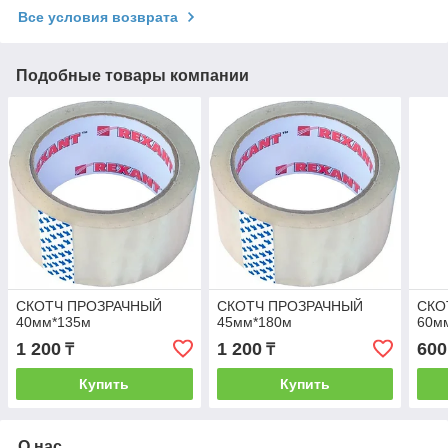
Все условия возврата
Подобные товары компании
СКОТЧ ПРОЗРАЧНЫЙ
СКОТЧ ПРОЗРАЧНЫЙ
СКО
40мм*135м
45мм*180м
60м
1 200
1 200
600
₸
₸
Купить
Купить
О нас