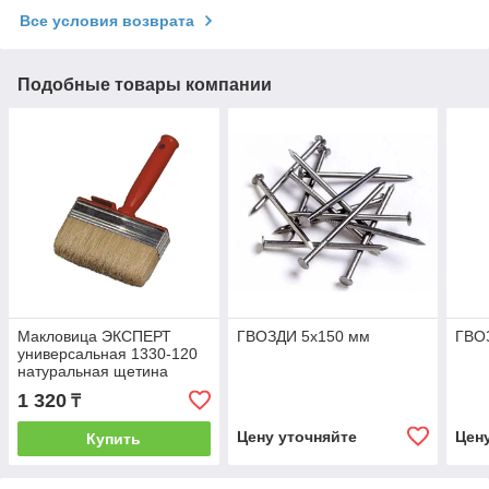
Все условия возврата
Подобные товары компании
Макловица ЭКСПЕРТ
ГВОЗДИ 5х150 мм
ГВО
универсальная 1330-120
натуральная щетина
120мм
1 320
₸
Цену уточняйте
Цен
Купить