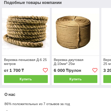
Подобные товары компании
Веревка-пеньковая Д-6 25
Веревка-джутовая
Вере
метров
Д-10мм* 25м
25 м
1 700
6 000
3 2
от
₸
₸/рулон
Купить
Купить
О нас
86% положительных из 7 отзывов за год