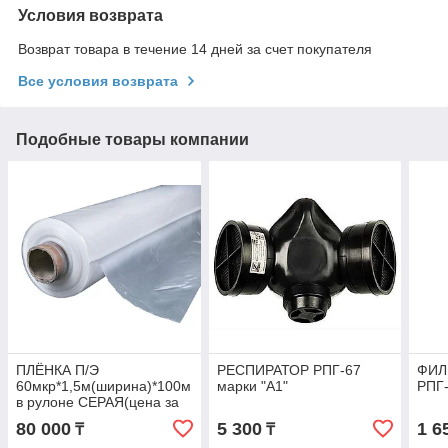
Условия возврата
Возврат товара в течение 14 дней за счет покупателя
Все условия возврата
Подобные товары компании
ПЛЁНКА П/Э
РЕСПИРАТОР РПГ-67
ФИЛ
60мкр*1,5м(ширина)*100м
марки "А1"
РПГ-
в рулоне СЕРАЯ(цена за
метр)
80 000
5 300
1 6
₸
₸