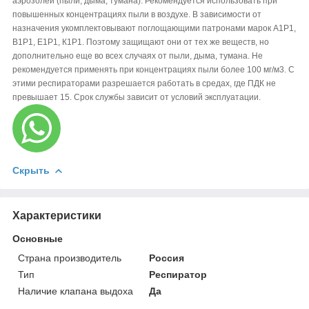
аэрозолей (пыли, дыма, тумана). Рекомендуется использовать при
повышенных концентрациях пыли в воздухе. В зависимости от
назначения укомплектовывают погло­щающими патронами марок А1Р1,
В1Р1, Е1Р1, К1Р1. Поэтому защищают они от тех же веществ, но
дополнительно еще во всех случа­ях от пыли, дыма, тумана. Не
рекомендуется применять при концентрациях пыли более 100 мг/м3. С
этими респираторами разрешается работать в средах, где ПДК не
превышает 15. Срок службы зависит от условий эксплуатации.
Скрыть
Характеристики
Основные
Страна производитель
Россия
Тип
Респиратор
Наличие клапана выдоха
Да