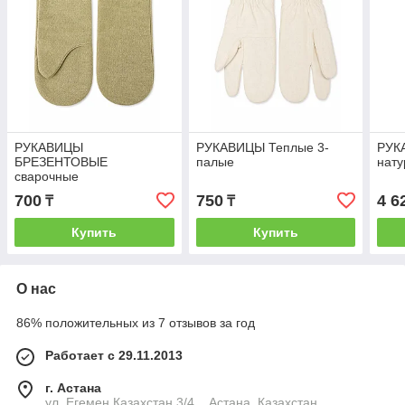
РУКАВИЦЫ
РУКАВИЦЫ Теплые 3-
РУК
БРЕЗЕНТОВЫЕ
палые
нату
сварочные
700
750
4 6
₸
₸
Купить
Купить
О нас
86% положительных из 7 отзывов за год
Работает с 29.11.2013
г. Астана
ул. Егемен Казахстан 3/4, , Астана, Казахстан