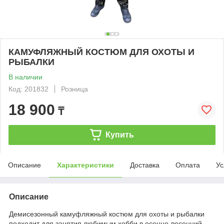
КАМУФЛЯЖНЫЙ КОСТЮМ ДЛЯ ОХОТЫ И
РЫБАЛКИ
В наличии
Код: 201832
Розница
18 900
₸
Купить
Описание
Характеристики
Доставка
Оплата
Ус
Описание
Демисезонный камуфляжный костюм для охоты и рыбалки
подходит для занятия любимым хобби в осенне-весенний