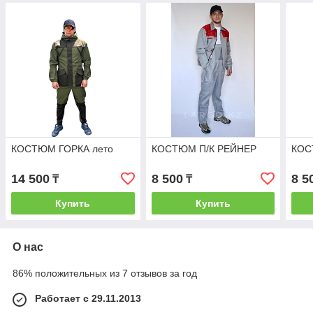
КОСТЮМ ГОРКА лето
КОСТЮМ П/К РЕЙНЕР
КОС
14 500
8 500
8 5
₸
₸
Купить
Купить
О нас
86% положительных из 7 отзывов за год
Работает с 29.11.2013