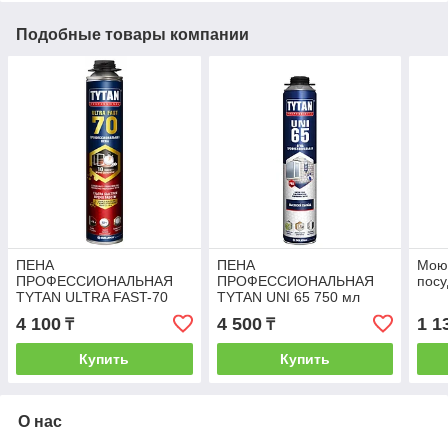
Подобные товары компании
ПЕНА
ПЕНА
Мою
ПРОФЕССИОНАЛЬНАЯ
ПРОФЕССИОНАЛЬНАЯ
пос
TYTAN ULTRA FAST-70
TYTAN UNI 65 750 мл
Быстросохнущая 870мл
-10С
4 100
4 500
1 1
₸
₸
Купить
Купить
О нас